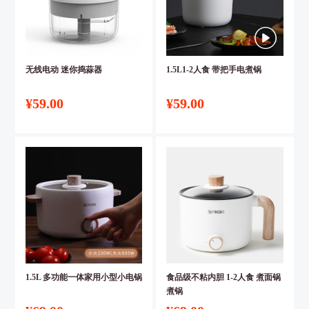
无线电动 迷你捣蒜器
1.5L1-2人食 带把手电煮锅
¥59.00
¥59.00
1.5L 多功能一体家用小型小电锅
食品级不粘内胆 1-2人食 煮面锅
煮锅